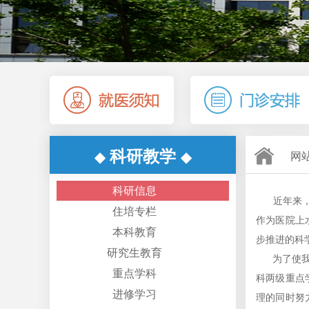
科研教学
◆
◆
网
科研信息
近年来，我
住培专栏
作为医院上
本科教育
步推进的科学
研究生教育
为了使我院
重点学科
科两级重点
进修学习
理的同时努