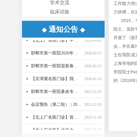
学术交流
工作能力突
临床试验
力拼搏，在
2015，
通知公告
◆
◆
院士、吴阶平
【重要通知】邯郸市第一医院互联网医院升级公告
【京津冀名医门诊】我院功能神经外科名誉主任、天津环湖医院尹绍雅教授
【京津冀名医门诊】我院名誉院长、省二院肝胆胰外科专家刘建华教授
【周末专家邯郸行】首都医科大学附属北京世纪坛医院于睿莉教授来院坐诊
【北上广名医门诊】中国医学科学院肿瘤医院胸外科专家薛奇教授来院坐诊
【京津冀名医门诊】我院功能神经外科名誉主任、天津环湖医院尹绍雅教授
【京津冀名医门诊】我院功能神经外科名誉主任、天津环湖医院尹绍雅教授
邯郸市第一医院脑血管疑难病例MDT团队
【北上广名医】北京大学人民医院心内科专家刘文玲教授来我院坐诊
守护成长每一步！我院性发育异常MDT团队“一站式”守护儿童青少年健康
【京津冀名医门诊】我院功能神经外科名誉主任、天津环湖医院尹绍雅教授
省三院驻邯骨科专家2026全年门诊排班表
【北上广名医门诊】中国医学科学院肿瘤医院胸外科专家薛奇教授来院坐诊
넷
넷
넷
넷
넷
넷
넷
넷
넷
넷
넷
넷
2026-06-30
2026-05-19
2025-11-19
2025-11-13
2025-11-13
2025-11-12
2025-11-12
2025-11-05
2025-10-30
2025-10-24
2025-10-24
2025-10-22
넷
2026-04-09
开展了《新
会，并在葛
邯郸市第一医院2026年春节门诊出诊信息
넷
2026-02-15
士在我院成
邯郸市第一医院迎新春十二项惠民举措正式推出
넷
2026-02-13
上海等地的
学院院士Pe
【京津冀名医门诊】我院名誉院长肝胆胰外科专家刘建华教授
넷
2026-01-14
的《2018
邯郸市第一医院鼻炎专病门诊正式运营
넷
2025-12-25
会议预告（第二轮） | 2025年邯郸市医学会眼科学术会邀请函
넷
2025-12-10
【北上广名医门诊】首都医科大学附属复兴医院周巧云教授来院坐诊
넷
2025-11-26
【北上广名医】北京大学人民医院心内科专家刘文玲教授来我院坐诊
넷
2025-11-21