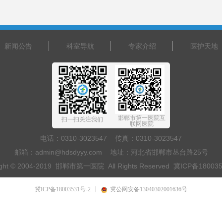
新闻公告
科室导航
专家介绍
医护天地
邯郸市第一医院互
扫一扫关注我们
联网医院
电话：0310-3023547 传真：0310-3023547
邮箱：admin@hdsdyyy.com 地址：河北省邯郸市丛台路25号
ight © 2004-2019 邯郸市第一医院 All Rights Reserved
冀ICP备180035
：乘坐201路、25路、26路、42路、46路 54路、604路 到 市中学 下车
冀ICP备18003531号-2
冀公网安备13040302001636号