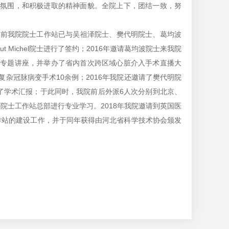
作氛围，和积极进取的精神面貌。全院上下，团结一致，努
目前我院院士工作站已与吴祖泽院士、樊代明院士、葛均波
ut Michel院士进行了签约；2016年邀请葛均波院士来我院
等专题讲座，并举办了省内首次跨区域心脏介入手术直播大
杂冠脉病变手术10余例；2016年我院还邀请了樊代明院
了学术汇报；于此同时，我院前后外派6人次分别到北京、
院士工作站总部进行专业学习。2018年我院邀请到英国医
导参与院士工作站的建设工作，并于同年获得由河北省科学技术协会颁发