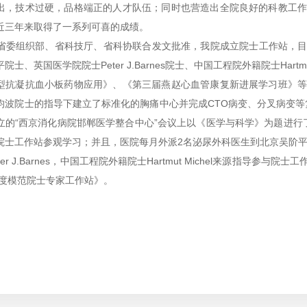
出，技术过硬，品格端正的人才队伍；同时也营造出全院良好的科教工
近三年来取得了一系列可喜的成绩。
省委组织部、省科技厅、省科协联合发文批准，我院成立院士工作站，
院士、英国医学院院士Peter J.Barnes院士、中国工程院外籍院士Hartm
型抗凝抗血小板药物应用》、《第三届燕赵心血管康复新进展学习班》
均波院士的指导下建立了标准化的胸痛中心并完成CTO病变、分叉病变等复
立的“西京消化病院邯郸医学整合中心”会议上以《医学与科学》为题进行
院士工作站参观学习；并且，医院每月外派2名泌尿外科医生到北京吴阶平
ter J.Barnes，中国工程院外籍院士Hartmut Michel来源指
年度模范院士专家工作站》。