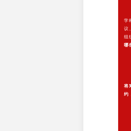
学
议
组
哪
将
约