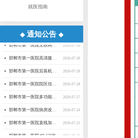
就医指南
通知公告
◆
◆
邯郸市第一医院病房改造提升项目施工监理 候选成交供应商公示
邯郸市第一医院互联网医院药品邮寄 服务招标参数
邯郸市第一医院空气压力波治疗仪采购项目 成交公告
邯郸市第一医院彩超一批采购项目04包中标公告更正公告
邯郸市第一医院高清腹腔镜系统采购项目1包废标公告
邯郸市第一医院彩超一批采购项目01包公开招标中标公告
邯郸市第一医院后装机采购项目（三次） 废标公告
邯郸市第一医院单光子发射断层成像系统采购项目（二次）公开招标中标公告
邯郸市第一医院多功能楼电梯采购安装项目询比采购公告
邯郸市第一医院院区信息一体化智慧医院能力提升项目全过程咨询服务磋商公告
邯郸市第一医院超声气压弹道碎石机采购项目（三次）公开招标公告
邯郸市第一医院移动式C型臂X射线机采购项目 （三次）公开招标中标结果公告
넷
넷
넷
넷
넷
넷
넷
넷
넷
넷
넷
넷
2026-08-04
2026-07-30
2026-07-20
2026-07-17
2026-07-16
2026-07-16
2026-07-16
2026-07-16
2026-07-15
2026-07-15
2026-07-15
2026-07-10
邯郸市第一医院互联网医院药品快递配送服务采购项目询价公告
넷
2026-07-30
邯郸市第一医院高清腹腔镜系统采购项目（二次）招标公告
넷
2026-07-30
邯郸市第一医院后装机采购项目（三次）（二） 公开招标公告
넷
2026-07-28
邯郸市第一医院院区信息一体化智慧医院能力提升项目全过程咨询服务中标公告
넷
2026-07-28
邯郸市第一医院多功能楼电梯采购安装项目 候选成交供应商公示
넷
2026-07-27
邯郸市第一医院病房改造提升项目施工监理询比采购公告
넷
2026-07-24
邯郸市第一医院直线加速器（进口）采购项目公开招标公告
넷
2026-07-21
邯郸市第一医院4D-CT定位机采购项目公开招标公告
넷
2026-07-21