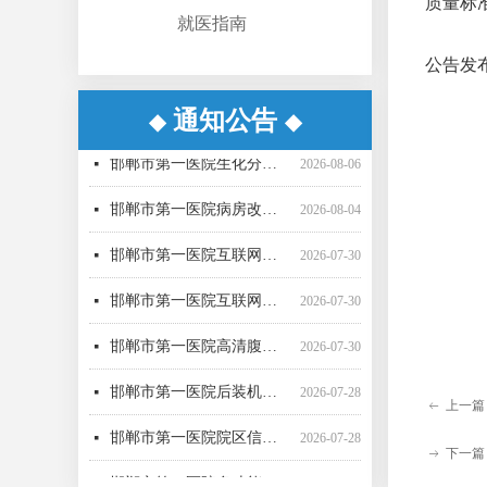
质量标
就医指南
公告发
通知公告
◆
◆
邯郸市第一医院超声气压弹道碎石机采购项目（三次）中标更正公告
邯郸市第一医院超声气压弹道碎石机采购项目（三次） 公开招标中标公告
邯郸市第一医院病房改造提升项目施工监理询比采购公告
邯郸市第一医院直线加速器（进口）采购项目公开招标公告
邯郸市第一医院空气压力波治疗仪采购项目 成交公告
邯郸市第一医院彩超一批采购项目04包中标公告更正公告
邯郸市第一医院高清腹腔镜系统采购项目1包废标公告
邯郸市第一医院彩超一批采购项目01包公开招标中标公告
邯郸市第一医院后装机采购项目（三次） 废标公告
邯郸市第一医院单光子发射断层成像系统采购项目（二次）公开招标中标公告
邯郸市第一医院移动式C型臂X射线机采购项目 （三次）公开招标中标结果公告
邯郸市第一医院4D-CT定位机采购项目公开招标公告
넷
넷
넷
넷
넷
넷
넷
넷
넷
넷
넷
넷
2026-08-07
2026-08-06
2026-07-24
2026-07-21
2026-07-21
2026-07-20
2026-07-17
2026-07-16
2026-07-16
2026-07-16
2026-07-16
2026-07-15
邯郸市第一医院生化分析仪采购项目（二次）公开招标中标公告
넷
2026-08-06
邯郸市第一医院病房改造提升项目施工监理 候选成交供应商公示
넷
2026-08-04
邯郸市第一医院互联网医院药品邮寄 服务招标参数
넷
2026-07-30
邯郸市第一医院互联网医院药品快递配送服务采购项目询价公告
넷
2026-07-30
邯郸市第一医院高清腹腔镜系统采购项目（二次）招标公告
넷
2026-07-30
邯郸市第一医院后装机采购项目（三次）（二） 公开招标公告
넷
2026-07-28
上一篇
ꂃ
邯郸市第一医院院区信息一体化智慧医院能力提升项目全过程咨询服务中标公告
넷
2026-07-28
下一篇
ꁹ
邯郸市第一医院多功能楼电梯采购安装项目 候选成交供应商公示
넷
2026-07-27