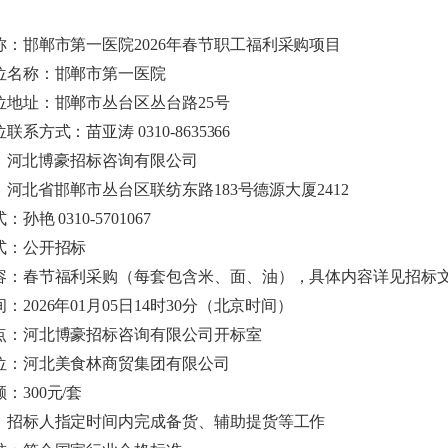
称：邯郸市第一医
院
202
6
年春节职工福利采购项目
位名称：邯郸市第一医院
位地址：邯郸市丛台区丛台
路
2
5
号
位联系方式：苗亚
涛
0310-8635366
：河北博豪招标咨询有限公司
：河北省邯郸市丛台区联纺东
路
18
3
号德源大
厦
2412
式：孙
艳
0310-5701067
式：
公开招标
容：春节福利采购（每套包含米、面、油），具体内容详见招标
间
：
202
6
年
0
1
月
0
5
日
14
时
3
0
分（北京时间）
点：河北博豪招标咨询有限公司开标室
位
：河北美食林商贸集团有限公司
额
：
30
0
元
/
套
：招标人指定时间内完成备货、辅助提货等工作