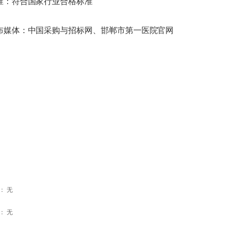
准：符合国家行业合格标准
布媒体：中国采购与招标网、邯郸市第一医院官网
：
无
：
无