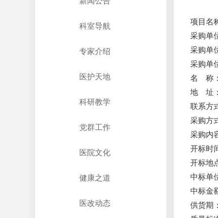
新闻公告
项目名
科室导航
采购单
采购单
专家介绍
采购单
医护天地
名
称
地
址
科研教学
联系方
采购方
党群工作
采购内
开标
时
医院文化
开标
地
中标单
健康之道
中标
金
医改动态
供货期