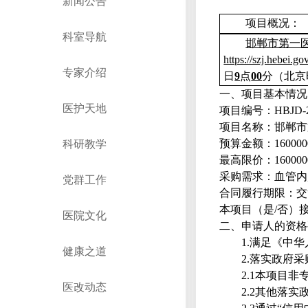
新闻公告
项目概况
：
科室导航
邯郸市第一
https://szj.hebei.go
专家介绍
日
9
点
00
分
（北京
一、
项目基本情况
医护天地
项目编号
：
HBJD-
项目名称：
邯郸市
预算金额：
1600
00
科研教学
最高限价：
1600
00
采购需求：
血管内
党群工作
合同履行期限：交
本项目（
是
/
否）
医院文化
二、申请人的资格
1
.
满足《中华
健康之道
2
.
落实政府采
2.
1
本项目非
医改动态
2.
2
其他落实