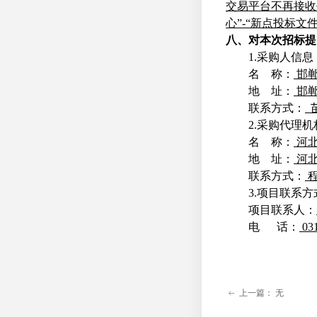
交易平台不再接收
心
”
-
“
新点投标文
八、对本次招标提
1
.
采购人信息
名
称：
邯
地
址：
邯
联系方式：
2
.
采购代理机
名
称：
河
地
址：
河
联系方式：
3
.
项目联系方
项目联系人：
电
话：
031
上一篇：
无
ꂃ