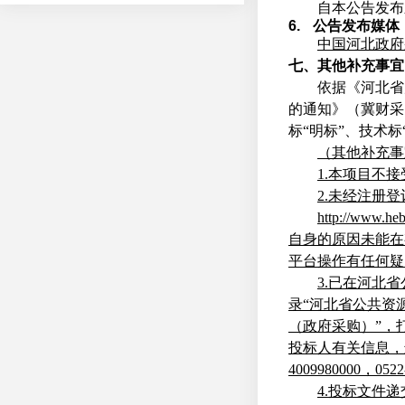
自本公告发布
6.
公告发布媒体
中国河北政府
七、其他补充事宜
依据《河北省
的通知》
（冀财采
标
“
明
标
”
、技术
标
（其他补充事
1
.
本项目不接
2
.
未经注册登
http://www.heb
自身的原因未能在
平台操作有任何疑
3.
已在河北省
录
“
河北省公共资
（政府采购
）
”
，
投标人有关信息，
400998000
0
，
0522
4
.
投标文件递