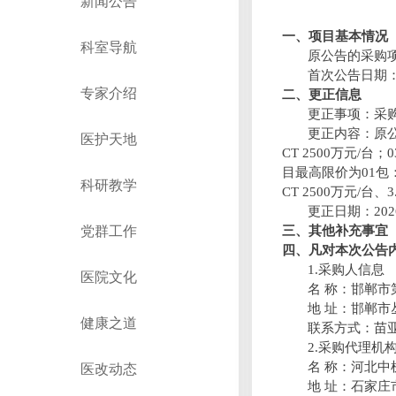
新闻公告
一、项目基本情况
科室导航
原公告的采购
首次公告日期
专家介绍
二、更正信息
更正事项：采
更正内容：原
医护天地
CT 250
0
万
元
/
台
；
0
目最高限价
为
0
1
包
科研教学
CT 250
0
万
元
/
台
、
3
更正日期
：
202
党群工作
三、其他补充事宜
四、凡对本次公告
1
.
采购人信息
医院文化
名
称：邯郸市
地
址：邯郸市
健康之道
联系方式：苗
2
.
采购代理机
名
称：河北中
医改动态
地
址：石家庄