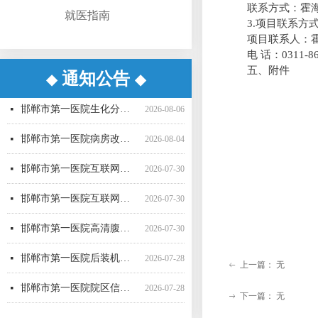
联系方式：霍
就医指南
3
.
项目联系方
项目联系人：
电
话
：
0311-8
五、附件
通知公告
◆
◆
邯郸市第一医院超声气压弹道碎石机采购项目（三次）中标更正公告
邯郸市第一医院超声气压弹道碎石机采购项目（三次） 公开招标中标公告
邯郸市第一医院病房改造提升项目施工监理询比采购公告
邯郸市第一医院直线加速器（进口）采购项目公开招标公告
邯郸市第一医院空气压力波治疗仪采购项目 成交公告
邯郸市第一医院彩超一批采购项目04包中标公告更正公告
邯郸市第一医院高清腹腔镜系统采购项目1包废标公告
邯郸市第一医院彩超一批采购项目01包公开招标中标公告
邯郸市第一医院后装机采购项目（三次） 废标公告
邯郸市第一医院单光子发射断层成像系统采购项目（二次）公开招标中标公告
邯郸市第一医院移动式C型臂X射线机采购项目 （三次）公开招标中标结果公告
邯郸市第一医院4D-CT定位机采购项目公开招标公告
넷
넷
넷
넷
넷
넷
넷
넷
넷
넷
넷
넷
2026-08-07
2026-08-06
2026-07-24
2026-07-21
2026-07-21
2026-07-20
2026-07-17
2026-07-16
2026-07-16
2026-07-16
2026-07-16
2026-07-15
邯郸市第一医院生化分析仪采购项目（二次）公开招标中标公告
넷
2026-08-06
邯郸市第一医院病房改造提升项目施工监理 候选成交供应商公示
넷
2026-08-04
邯郸市第一医院互联网医院药品邮寄 服务招标参数
넷
2026-07-30
邯郸市第一医院互联网医院药品快递配送服务采购项目询价公告
넷
2026-07-30
邯郸市第一医院高清腹腔镜系统采购项目（二次）招标公告
넷
2026-07-30
邯郸市第一医院后装机采购项目（三次）（二） 公开招标公告
넷
2026-07-28
上一篇：
无
ꂃ
邯郸市第一医院院区信息一体化智慧医院能力提升项目全过程咨询服务中标公告
넷
2026-07-28
下一篇：
无
ꁹ
邯郸市第一医院多功能楼电梯采购安装项目 候选成交供应商公示
넷
2026-07-27