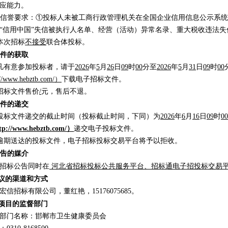
应能力。
1.2信誉要求：①投标人未被工商行政管理机关在全国企业信用信息公示
“信用中国”失信被执行人名单、经营（活动）异常名录、重大税收违法失
2 本次招标
不接受
联合体投标。
文件的获取
1 凡有意参加投标者，请于
202
6
年
5
月
26
日
09
时
00
分至
202
6
年
5
月
31
日
09
时
00
://www.hebztb.com/
）
下载电子招标文件。
2 招标文件售价
/
元，售后不退。
文件的递交
1 投标文件递交的截止时间（投标截止时间，下同）为
202
6
年
6
月
16
日
09
时
00
tp://www.hebztb.com/
）
递交电子投标文件。
2 逾期送达的投标文件，电子招标投标交易平台将予以拒收。
告的媒介
招标公告同时在
河北省招标投标公共服务平台、
招标通电子招投标交易
异议的渠道和方式
宏信招标有限公司，董红艳，
15176075685
。
标项目的监督部门
部门名称：邯郸市卫生健康委员会