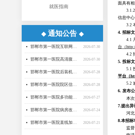
面具有相
就医指南
3.
信息中心
3.
通知公告
4. 招标
◆
◆
邯郸市第一医院病房改造提升项目施工监理 候选成交供应商公示
邯郸市第一医院互联网医院药品邮寄 服务招标参数
邯郸市第一医院空气压力波治疗仪采购项目 成交公告
邯郸市第一医院彩超一批采购项目04包中标公告更正公告
邯郸市第一医院高清腹腔镜系统采购项目1包废标公告
邯郸市第一医院彩超一批采购项目01包公开招标中标公告
邯郸市第一医院后装机采购项目（三次） 废标公告
邯郸市第一医院单光子发射断层成像系统采购项目（二次）公开招标中标公告
邯郸市第一医院多功能楼电梯采购安装项目询比采购公告
邯郸市第一医院院区信息一体化智慧医院能力提升项目全过程咨询服务磋商公告
邯郸市第一医院超声气压弹道碎石机采购项目（三次）公开招标公告
邯郸市第一医院移动式C型臂X射线机采购项目 （三次）公开招标中标结果公告
넷
넷
넷
넷
넷
넷
넷
넷
넷
넷
넷
넷
2026-08-04
2026-07-30
2026-07-20
2026-07-17
2026-07-16
2026-07-16
2026-07-16
2026-07-16
2026-07-15
2026-07-15
2026-07-15
2026-07-10
4.
邯郸市第一医院互联网医院药品快递配送服务采购项目询价公告
넷
2026-07-30
台
（
http
邯郸市第一医院高清腹腔镜系统采购项目（二次）招标公告
4.
넷
2026-07-30
5. 投标
邯郸市第一医院后装机采购项目（三次）（二） 公开招标公告
넷
2026-07-28
5.
平台
（
ht
邯郸市第一医院院区信息一体化智慧医院能力提升项目全过程咨询服务中标公告
넷
2026-07-28
5.
6.
发布公
邯郸市第一医院多功能楼电梯采购安装项目 候选成交供应商公示
넷
2026-07-27
本次
邯郸市第一医院病房改造提升项目施工监理询比采购公告
넷
2026-07-24
7.提出
河北
邯郸市第一医院直线加速器（进口）采购项目公开招标公告
넷
2026-07-21
8.本招
监督
邯郸市第一医院4D-CT定位机采购项目公开招标公告
넷
2026-07-21