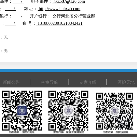
邮件：
/
电子邮件：
hxzb87@126.com
址：
/
网 址：
http://www.hbhxzb.com
银行：
/
开户银行：
交行河北省分行营业部
号：
/
账 号：
131080020010210042421
：
无
：
无
新闻公告
科室导航
专家介绍
医护天地