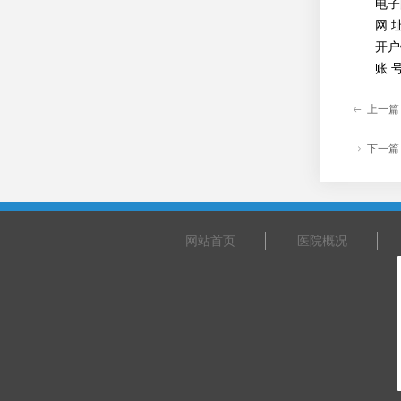
电子
网 
开户
账 
上一篇
ꂃ
下一篇
ꁹ
网站首页
医院概况