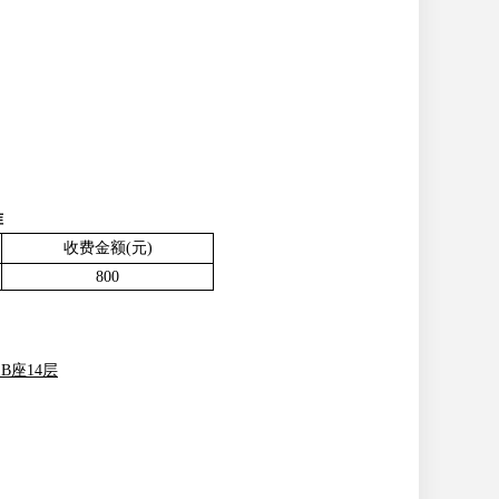
准
收费金额(元)
800
B座14层