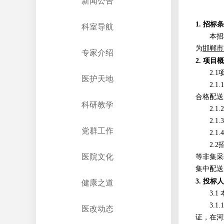
新闻公告
1. 招标
科室导航
本招
为
邯郸市
专家介绍
2. 项
2.
医护天地
2.
合格配送
科研教学
2.1.2
2.
党群工作
2.1.
4
2.
医院文化
等非集采
集中配送
3. 投标
健康之道
3.
3.
医改动态
证
，在河