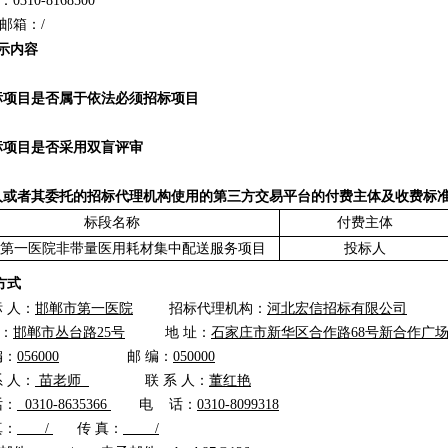
0310-8168500
邮箱：
/
公示内容
招标项目是否属于依法必须招标项目
招标项目是否采用双盲评审
标人或者其委托的招标代理机构使用的第三方交易平台的付费主体及收费标
标段名称
付费主体
第一医院非带量医用耗材集中配送服务项目
投标人
系方式
标 人：
邯郸市第一医院
招标代理机构：
河北宏信招标有限公司
：
邯郸市丛台路25号
地 址：
石家庄市新华区合作路68号新合作广场
编：
056000
邮 编：
050000
系 人：
苗老师
联 系 人：
董红艳
话：
0310-8635366
电
话：
0310-8099318
真：
/
传 真：
/