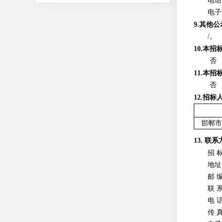
电话：
电子
9.其他
/。
10.本
否
11.本
否
12.招
邯郸市
13. 联
招 
地址
邮 
联 
电 
传 