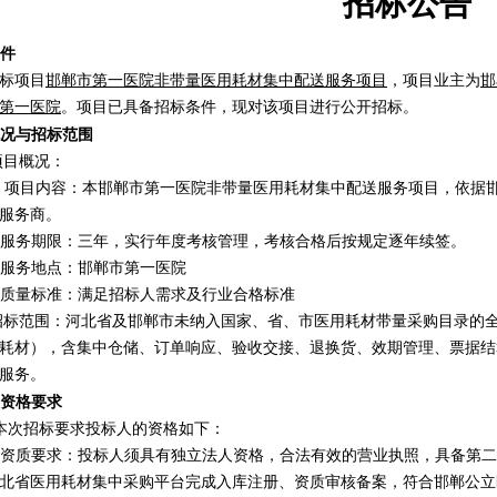
招标公告
条件
标项目
邯郸市第一医院非带量医用耗材集中配送服务项目
，项目业主为
邯
第一医院
。项目已具备招标条件，现对该项目进行公开招标。
目概况与招标范围
1项目概况：
1.1 项目内容：本邯郸市第一医院非带量医用耗材集中配送服务项目，依
服务商
。
服
务期限：
三年，实行年度考核管理，考核合格后按规定逐年续签。
1.3服务地点：邯郸市第一医院
质量标准：满足
招标人
需求及行业合格标准
2招标范围：河北省及邯郸市未纳入国家、省、市医用耗材带量采购目录的
耗材），含集中仓储、订单响应、验收交接、退换货、效期管理、票据结
服务。
人资格要求
1 本次招标要求投标人的资格如下：
1.1资质要求：投标人须具有独立法人资格，合法有效的营业执照，具备
北省医用耗材集中采购平台完成入库注册、资质审核备案，符合邯郸公立