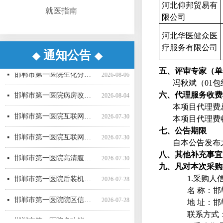
河北仰邦贸易有
就医指南
限公司
河北华医健众医
疗服务有限公司
通知公告
◆
◆
邯郸市第一医院超声气压弹道碎石机采购项目（三次）中标更正公告
邯郸市第一医院超声气压弹道碎石机采购项目（三次） 公开招标中标公告
邯郸市第一医院病房改造提升项目施工监理询比采购公告
邯郸市第一医院直线加速器（进口）采购项目公开招标公告
邯郸市第一医院空气压力波治疗仪采购项目 成交公告
邯郸市第一医院彩超一批采购项目04包中标公告更正公告
邯郸市第一医院高清腹腔镜系统采购项目1包废标公告
邯郸市第一医院彩超一批采购项目01包公开招标中标公告
邯郸市第一医院后装机采购项目（三次） 废标公告
邯郸市第一医院单光子发射断层成像系统采购项目（二次）公开招标中标公告
邯郸市第一医院移动式C型臂X射线机采购项目 （三次）公开招标中标结果公告
邯郸市第一医院4D-CT定位机采购项目公开招标公告
넷
넷
넷
넷
넷
넷
넷
넷
넷
넷
넷
넷
2026-08-07
2026-08-06
2026-07-24
2026-07-21
2026-07-21
2026-07-20
2026-07-17
2026-07-16
2026-07-16
2026-07-16
2026-07-16
2026-07-15
邯郸市第一医院生化分析仪采购项目（二次）公开招标中标公告
넷
2026-08-06
五、评审专家（单
冯秋斌（01
邯郸市第一医院病房改造提升项目施工监理 候选成交供应商公示
넷
2026-08-04
六、代理服务收费
本项目代理费总
邯郸市第一医院互联网医院药品邮寄 服务招标参数
넷
2026-07-30
本项目代理费
七、公告期限
邯郸市第一医院互联网医院药品快递配送服务采购项目询价公告
넷
2026-07-30
自本公告发布
邯郸市第一医院高清腹腔镜系统采购项目（二次）招标公告
넷
2026-07-30
八、其他补充事宜
九、凡对本次采购
邯郸市第一医院后装机采购项目（三次）（二） 公开招标公告
넷
2026-07-28
1.采购人
名 称：
邯郸市第一医院院区信息一体化智慧医院能力提升项目全过程咨询服务中标公告
넷
2026-07-28
地 址：邯
联系方式：苗
邯郸市第一医院多功能楼电梯采购安装项目 候选成交供应商公示
넷
2026-07-27