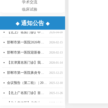
学术交流
临床试验
通知公告
◆
◆
【重要通知】邯郸市第一医院互联网医院升级公告
【京津冀名医门诊】我院功能神经外科名誉主任、天津环湖医院尹绍雅教授
【京津冀名医门诊】我院名誉院长、省二院肝胆胰外科专家刘建华教授
【周末专家邯郸行】首都医科大学附属北京世纪坛医院于睿莉教授来院坐诊
【北上广名医门诊】中国医学科学院肿瘤医院胸外科专家薛奇教授来院坐诊
【京津冀名医门诊】我院功能神经外科名誉主任、天津环湖医院尹绍雅教授
【京津冀名医门诊】我院功能神经外科名誉主任、天津环湖医院尹绍雅教授
邯郸市第一医院脑血管疑难病例MDT团队
【北上广名医】北京大学人民医院心内科专家刘文玲教授来我院坐诊
守护成长每一步！我院性发育异常MDT团队“一站式”守护儿童青少年健康
【京津冀名医门诊】我院功能神经外科名誉主任、天津环湖医院尹绍雅教授
省三院驻邯骨科专家2026全年门诊排班表
넷
넷
넷
넷
넷
넷
넷
넷
넷
넷
넷
넷
2026-06-30
2026-05-19
2025-11-19
2025-11-13
2025-11-13
2025-11-12
2025-11-12
2025-11-05
2025-10-30
2025-10-24
2025-10-24
2025-10-22
【北上广名医门诊】中国医学科学院肿瘤医院胸外科专家薛奇教授来院坐诊
넷
2026-04-09
邯郸市第一医院2026年春节门诊出诊信息
넷
2026-02-15
邯郸市第一医院迎新春十二项惠民举措正式推出
넷
2026-02-13
【京津冀名医门诊】我院名誉院长肝胆胰外科专家刘建华教授
넷
2026-01-14
邯郸市第一医院鼻炎专病门诊正式运营
넷
2025-12-25
会议预告（第二轮） | 2025年邯郸市医学会眼科学术会邀请函
넷
2025-12-10
【北上广名医门诊】首都医科大学附属复兴医院周巧云教授来院坐诊
넷
2025-11-26
【北上广名医】北京大学人民医院心内科专家刘文玲教授来我院坐诊
넷
2025-11-21