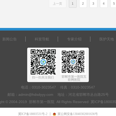
上一页
1
2
3
4
5
新闻公告
科室导航
专家介绍
医护天地
邯郸市第一医院互
扫一扫关注我们
联网医院
电话：0310-3023547 传真：0310-3023547
邮箱：admin@hdsdyyy.com 地址：河北省邯郸市丛台路25号
ight © 2004-2019 邯郸市第一医院 All Rights Reserved
冀ICP备180035
：乘坐201路、25路、26路、42路、46路 54路、604路 到 市中学 下车
冀ICP备18003531号-2
冀公网安备13040302001636号