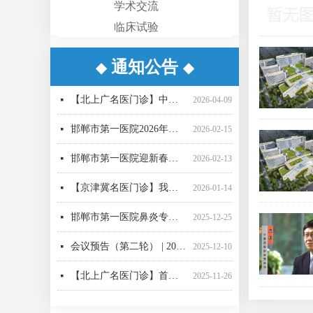
学术交流
临床试验
通知公告
◆
◆
【重要通知】邯郸市第一医院互联网医院升级公告
【京津冀名医门诊】我院功能神经外科名誉主任、天津环湖医院尹绍雅教授
【京津冀名医门诊】我院名誉院长、省二院肝胆胰外科专家刘建华教授
【周末专家邯郸行】首都医科大学附属北京世纪坛医院于睿莉教授来院坐诊
【北上广名医门诊】中国医学科学院肿瘤医院胸外科专家薛奇教授来院坐诊
【京津冀名医门诊】我院功能神经外科名誉主任、天津环湖医院尹绍雅教授
【京津冀名医门诊】我院功能神经外科名誉主任、天津环湖医院尹绍雅教授
邯郸市第一医院脑血管疑难病例MDT团队
【北上广名医】北京大学人民医院心内科专家刘文玲教授来我院坐诊
守护成长每一步！我院性发育异常MDT团队“一站式”守护儿童青少年健康
【京津冀名医门诊】我院功能神经外科名誉主任、天津环湖医院尹绍雅教授
省三院驻邯骨科专家2026全年门诊排班表
넷
넷
넷
넷
넷
넷
넷
넷
넷
넷
넷
넷
2026-06-30
2026-05-19
2025-11-19
2025-11-13
2025-11-13
2025-11-12
2025-11-12
2025-11-05
2025-10-30
2025-10-24
2025-10-24
2025-10-22
【北上广名医门诊】中国医学科学院肿瘤医院胸外科专家薛奇教授来院坐诊
넷
2026-04-09
邯郸市第一医院2026年春节门诊出诊信息
넷
2026-02-15
邯郸市第一医院迎新春十二项惠民举措正式推出
넷
2026-02-13
【京津冀名医门诊】我院名誉院长肝胆胰外科专家刘建华教授
넷
2026-01-14
邯郸市第一医院鼻炎专病门诊正式运营
넷
2025-12-25
会议预告（第二轮） | 2025年邯郸市医学会眼科学术会邀请函
넷
2025-12-10
【北上广名医门诊】首都医科大学附属复兴医院周巧云教授来院坐诊
넷
2025-11-26
【北上广名医】北京大学人民医院心内科专家刘文玲教授来我院坐诊
넷
2025-11-21