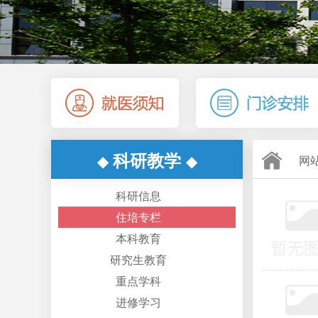
科研教学
◆
◆
网
科研信息
住培专栏
本科教育
研究生教育
重点学科
进修学习