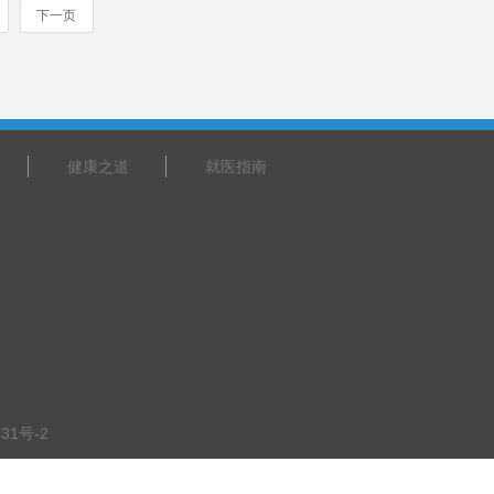
下一页
健康之道
就医指南
31号-2
步行79米